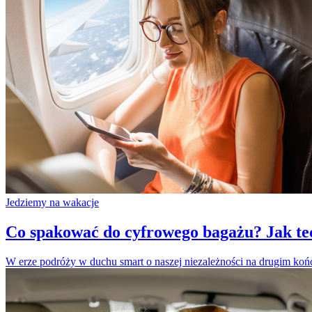
Jedziemy na wakacje
Co spakować do cyfrowego bagażu? Jak tec
W erze podróży w duchu smart o naszej niezależności na drugim końcu