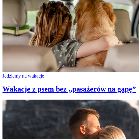
Jedziemy na wakacje
Wakacje z psem bez „pasażerów na gapę”