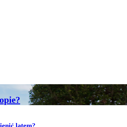
lopie?
ienić latem?