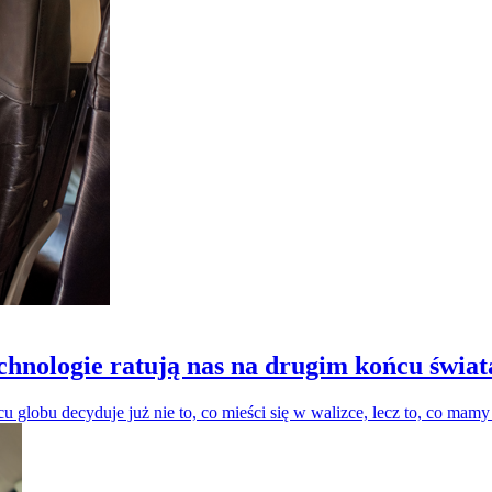
hnologie ratują nas na drugim końcu świat
 globu decyduje już nie to, co mieści się w walizce, lecz to, co mamy 