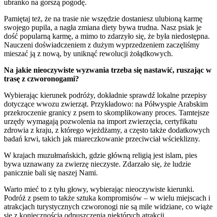
ubranko na gorszą pogodę.
Pamiętaj też, że na trasie nie wszędzie dostaniesz ulubioną karmę
swojego pupila, a nagła zmiana diety bywa trudna. Nasz psiak je
dość popularną karmę, a mimo to zdarzyło się, że była niedostępna.
Nauczeni doświadczeniem z dużym wyprzedzeniem zaczęliśmy
mieszać ją z nową, by uniknąć rewolucji żołądkowych.
Na jakie nieoczywiste wyzwania trzeba się nastawić, ruszając w
trasę z czworonogami?
Wybierając kierunek podróży, dokładnie sprawdź lokalne przepisy
dotyczące wwozu zwierząt. Przykładowo: na Półwyspie Arabskim
przekroczenie granicy z psem to skomplikowany proces. Tamtejsze
urzędy wymagają pozwolenia na import zwierzęcia, certyfikatu
zdrowia z kraju, z którego wjeżdżamy, a często także dodatkowych
badań krwi, takich jak miareczkowanie przeciwciał wścieklizny.
W krajach muzułmańskich, gdzie główną religią jest islam, pies
bywa uznawany za zwierzę nieczyste. Zdarzało się, że ludzie
panicznie bali się naszej Nami.
Warto mieć to z tyłu głowy, wybierając nieoczywiste kierunki.
Podróż z psem to także sztuka kompromisów – w wielu miejscach i
atrakcjach turystycznych czworonogi nie są mile widziane, co wiąże
się z koniecznością odpuszczenia niektórych atrakcji.