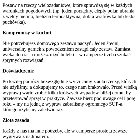
Postaw na rzeczy wielozadaniowe, które sprawdzą się w każdych
warunkach pogodowych (np. jeden porządny, ciepły polar, ubrania
z wełny merino, bielizna termoaktywna, dobra wiatrówka lub lekka
puchówka).
Kompromisy w kuchni
Nie potrzebujesz domowego zestawu naczyń. Jeden średni,
uniwersalny garnek z powodzeniem zastąpi cały zestaw. Zamiast
wałka do ciasta możesz użyć butelki – w camperze trzeba szukać
sprytnych rozwiązań.
Doświadczenie
Po każdej podróży bezwzględnie wyrzucamy z auta rzeczy, których
nie użyliśmy, a dokupujemy to, czego nam brakowało. Przed wielką
wyprawą warto zrobić kilka krótszych wypadów bliżej domu, by
przetestować sprzęt w praktyce. Zawsze bierz pod uwagę cel i porę
roku – my na jedną z wypraw zabraliśmy ogromnego SUP-a,
którego użyliśmy zaledwie raz…
Złota zasada
Każdy z nas ma inne potrzeby, ale w camperze prostota zawsze
wygrywa z nadmiarem.