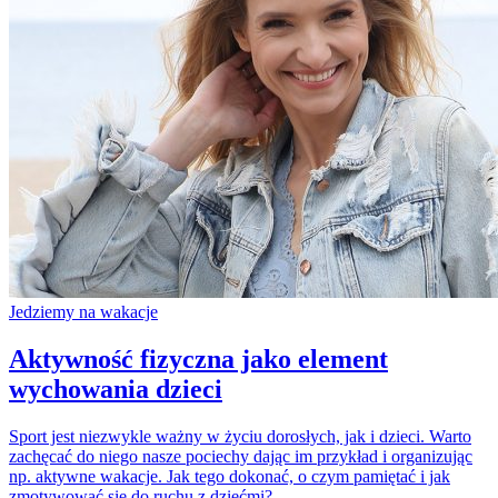
Jedziemy na wakacje
Aktywność fizyczna jako element
wychowania dzieci
Sport jest niezwykle ważny w życiu dorosłych, jak i dzieci. Warto
zachęcać do niego nasze pociechy dając im przykład i organizując
np. aktywne wakacje. Jak tego dokonać, o czym pamiętać i jak
zmotywować się do ruchu z dziećmi?