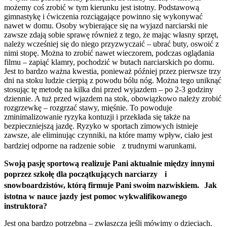
możemy coś zrobić w tym kierunku jest istotny. Podstawową
gimnastykę i ćwiczenia rozciągające powinno się wykonywać
nawet w domu. Osoby wybierające się na wyjazd narciarski nie
zawsze zdają sobie sprawę również z tego, że mając własny sprzęt,
należy wcześniej się do niego przyzwyczaić – ubrać buty, oswoić z
nimi stopę. Można to zrobić nawet wieczorem, podczas oglądania
filmu – zapiąć klamry, pochodzić w butach narciarskich po domu.
Jest to bardzo ważna kwestia, ponieważ później przez pierwsze trzy
dni na stoku ludzie cierpią z powodu bólu nóg. Można tego uniknąć
stosując tę metodę na kilka dni przed wyjazdem – po 2-3 godziny
dziennie. A tuż przed wjazdem na stok, obowiązkowo należy zrobić
rozgrzewkę – rozgrzać stawy, mięśnie. To powoduje
zminimalizowanie ryzyka kontuzji i przekłada się także na
bezpieczniejszą jazdę. Ryzyko w sportach zimowych istnieje
zawsze, ale eliminując czynniki, na które mamy wpływ, ciało jest
bardziej odporne na radzenie sobie z trudnymi warunkami.
Swoją pasję sportową realizuje Pani aktualnie między innymi
poprzez szkołę dla początkujących narciarzy
i
snowboardzistów, którą firmuje Pani swoim nazwiskiem.
Jak
istotna w nauce jazdy jest pomoc wykwalifikowanego
instruktora?
Jest ona bardzo potrzebna – zwłaszcza jeśli mówimy o dzieciach.