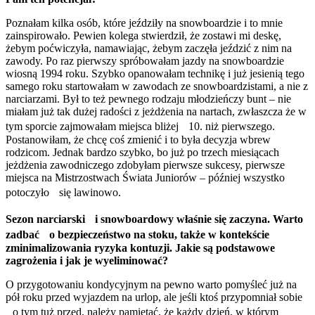
Poznałam kilka osób, które jeździły na snowboardzie i to mnie
zainspirowało. Pewien kolega stwierdził, że zostawi mi deskę,
żebym poćwiczyła, namawiając, żebym zaczęła jeździć z nim na
zawody. Po raz pierwszy spróbowałam jazdy na snowboardzie
wiosną 1994 roku. Szybko opanowałam technikę i już jesienią tego
samego roku startowałam w zawodach ze snowboardzistami, a nie z
narciarzami. Był to też pewnego rodzaju młodzieńczy bunt – nie
miałam już tak dużej radości z jeżdżenia na nartach, zwłaszcza że w
tym sporcie zajmowałam miejsca bliżej 10. niż pierwszego.
Postanowiłam, że chcę coś zmienić i to była decyzja wbrew
rodzicom. Jednak bardzo szybko, bo już po trzech miesiącach
jeżdżenia zawodniczego zdobyłam pierwsze sukcesy, pierwsze
miejsca na Mistrzostwach Świata Juniorów – później wszystko
potoczyło się lawinowo.
Sezon narciarski
i snowboardowy właśnie się zaczyna. Warto
zadbać
o bezpieczeństwo na stoku, także w kontekście
zminimalizowania ryzyka kontuzji. Jakie są podstawowe
zagrożenia i jak je wyeliminować?
O przygotowaniu kondycyjnym na pewno warto pomyśleć już na
pół roku przed wyjazdem na urlop, ale jeśli ktoś przypomniał sobie
o tym tuż przed, należy pamiętać, że każdy dzień, w którym