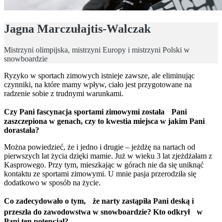
Jagna Marczułajtis-Walczak
Mistrzyni olimpijska, mistrzyni Europy i mistrzyni Polski w
snowboardzie
Ryzyko w sportach zimowych istnieje zawsze, ale eliminując
czynniki, na które mamy wpływ, ciało jest przygotowane na
radzenie sobie z trudnymi warunkami.
Czy Pani fascynacja sportami zimowymi została
Pani
zaszczepiona w genach, czy to kwestia miejsca w jakim Pani
dorastała?
Można powiedzieć, że i jedno i drugie – jeżdżę na nartach od
pierwszych lat życia dzięki mamie. Już w wieku 3 lat zjeżdżałam z
Kasprowego. Przy tym, mieszkając w górach nie da się uniknąć
kontaktu ze sportami zimowymi. U mnie pasja przerodziła się
dodatkowo w sposób na życie.
Co zadecydowało o tym,
ż
e narty zastąpiła Pani deską i
przeszła do zawodowstwa w snowboardzie? Kto odkrył
w
Pani ten potencjał?