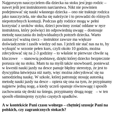
Najgorszym nauczycielem dla dziecka na stoku jest jego rodzic –
nawet jeśli jest instruktorem narciarstwa. Nikt nie powinien
podejmować się nauki własnego dziecka – ono nie traktuje rodzica
jako nauczyciela, nie słucha się należycie i to prowadzi do różnych
niepotrzebnych kontuzji. Podczas gdy rodzice mogą w pełni
korzystać z uroków stoku, dzieci powinny zostać oddane w ręce
instruktora, który poświęci im odpowiednią uwagę – dostosuje
metodę nauczania do indywidualnych potrzeb dziecka. Warto
zaznaczyć ważną rzecz – instruktor zawsze ma większe
doświadczenie i zasób wiedzy od nas. I jeżeli nie stać nas na to, by
wykupić w sezonie pełen kurs, czyli około 10 godzin, można
zdecydować się na 2-3 godziny – to właśnie te pierwsze chwile są
kluczowe – stanowią podstawę, dzięki której dziecko bezpiecznie
porusza się na stoku. Mam tu na myśli także snowboard, ponieważ
w kwestii nauki jazdy na desce panuje błędny stereotyp, że jest to
dyscyplina łatwiejsza niż narty, więc można zdecydować się na
samodzielną naukę. W szkole, której patronuję stosuję autorską
metodę nauki jazdy na desce – opiera się ona na tym, że przypinamy
najpierw jedną nogę, a kiedy uczeń opanuje równowagę i sposób
zachowania się deski na śniegu, przypinamy drugą nogę – w ten
sposób eliminujemy ryzyko częstych upadków.
A w kontekście Pani czasu wolnego – chętniej szusuje Pani na
polskich, czy zagranicznych stokach?