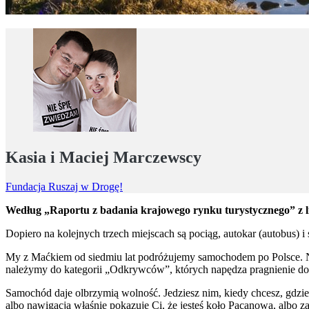
Kasia i Maciej Marczewscy
Fundacja Ruszaj w Drogę!
Według „Raportu z badania krajowego rynku turystycznego” z li
Dopiero na kolejnych trzech miejscach są pociąg, autokar (autobus) i
My z Maćkiem od siedmiu lat podróżujemy samochodem po Polsce. N
należymy do kategorii „Odkrywców”, których napędza pragnienie do
Samochód daje olbrzymią wolność. Jedziesz nim, kiedy chcesz, gdzie 
albo nawigacja właśnie pokazuje Ci, że jesteś koło Pacanowa, albo z