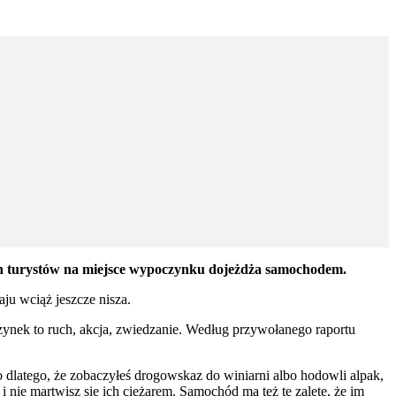
ich turystów na miejsce wypoczynku dojeżdża samochodem.
ju wciąż jeszcze nisza.
ek to ruch, akcja, zwiedzanie. Według przywołanego raportu
o dlatego, że zobaczyłeś drogowskaz do winiarni albo hodowli alpak,
 nie martwisz się ich ciężarem. Samochód ma też tę zaletę, że im