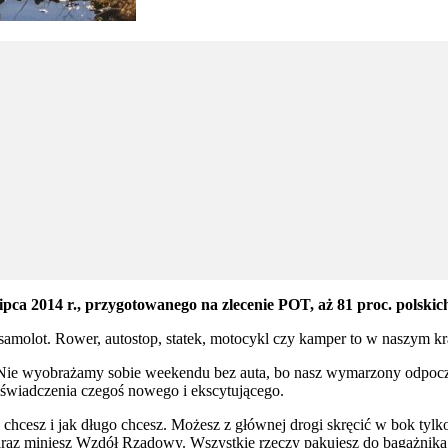
pca 2014 r., przygotowanego na zlecenie POT, aż 81 proc. polsk
 samolot. Rower, autostop, statek, motocykl czy kamper to w naszym kra
ie wyobrażamy sobie weekendu bez auta, bo nasz wymarzony odpoczyn
świadczenia czegoś nowego i ekscytującego.
chcesz i jak długo chcesz. Możesz z głównej drogi skręcić w bok tylk
araz miniesz Wzdół Rządowy. Wszystkie rzeczy pakujesz do bagażnika i