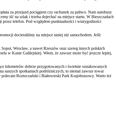
ż opłata za przejazd pociągiem czy rachunek za paliwo. Nam autobusy
my iść na szlak i trzeba dojechać na miejsce startu. W Bieszczadach
ji przez telefon. Pod względem punktualności i wiarygodności
omocji docieraliśmy na miejsce taniej niż samochodem. Jeśli
 Sopot, Wrocław, a nawet Rzeszów oraz szereg innych polskich
elu w Kanie Galilejskiej. Wiem, że zawsze może być jeszcze lepiej,
tysiące kilometrów dobrze przygotowanych i świetnie oznakowanych
na naszych spotkaniach podróżniczych, to niemal zawsze towar
e polecam Roztoczański i Białowieski Park Krajobrazowy. Warto też