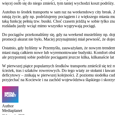
więcej osób się do niego zmieści, tym taniej wychodzi koszt podróży
Autobus to środek transportu w sam raz na weekendowy city break. Zw
ratują życie, gdy np. podróżujemy pociągiem i z większego miasta m
taką funkcję pełnią tzw. busiki. Choć czasem jeżdżą w sobie tylko z
rozkładu jazdy wciąż mimo wszystko wygrywają pociągi.
Do pociągów przekonaliśmy się, gdy na weekend musieliśmy np. dojec
promocji akurat nie było, Maciej przynajmniej miał pewność, że doj
Ostatnio, gdy byliśmy w Przemyślu, zauważyłam, że nowym trendem 
miast mają całkiem nowe lub wyremontowane budynki. Komfort obsługi
ale przypomnij sobie podróże pociągami jeszcze kilka, kilkanaście la
W pierwszej piątce popularnych środków transportu zmieścił się też 
ścieżek, tras i szlaków rowerowych. Do tego wiaty ze stołami i ła
deficytowy – znikają w pierwszej kolejności. Z poziomu siodełka cu
przyjechać na Kociewie i na zachód województwa śląskiego i skorzy
Author
Mediaplanet