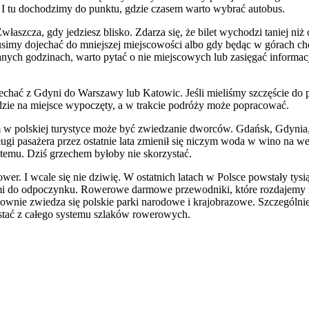
. I tu dochodzimy do punktu, gdzie czasem warto wybrać autobus.
łaszcza, gdy jedziesz blisko. Zdarza się, że bilet wychodzi taniej ni
usimy dojechać do mniejszej miejscowości albo gdy będąc w górach chce
nanych godzinach, warto pytać o nie miejscowych lub zasięgać informac
hać z Gdyni do Warszawy lub Katowic. Jeśli mieliśmy szczęście do pr
edzie na miejsce wypoczęty, a w trakcie podróży może popracować.
w polskiej turystyce może być zwiedzanie dworców. Gdańsk, Gdynia,
 pasażera przez ostatnie lata zmienił się niczym woda w wino na wes
t temu. Dziś grzechem byłoby nie skorzystać.
rower. I wcale się nie dziwię. W ostatnich latach w Polsce powstały 
wami do odpoczynku. Rowerowe darmowe przewodniki, które rozdajemy 
downie zwiedza się polskie parki narodowe i krajobrazowe. Szczególni
stać z całego systemu szlaków rowerowych.