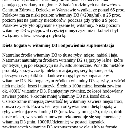
panującego w danym regionie. Z badań rodzimych naukowców z
Centrum Zdrowia Dziecka w Warszawie wynika, że ponad 65 proc.
Polaków ma za niski poziom witaminy D3 (<20ng/ml), u 25 proc.
poziom jest na granicy niedoborów, podczas gdy tylko u 9 proc.
Polaków wykryto optymalne stężenie tej witaminy. Niski poziom
witaminy D3 występował częściej u mężczyzn niż u kobiet i był
związany z towarzyszącą otyłością.
Dieta bogata w witaminę D3 i odpowiednia suplementacja
Naturalne źródła witaminy D3 to tłuste ryby, mięso, nabiał i jaja.
Natomiast naturalnym źródłem witaminy D2 są grzyby leśne, które
syntetyzują ją po ekspozycji na światło słoneczne. Ponadto niektóre
produkty spożywcze tj. mleko, margaryny, sery topione, soki,
pieczywo czy płatki śniadaniowe mogą być wzbogacane w
witaminę D3. Najbogatszym źródłem witaminy D3 są ryby, a wśród
nich makrela, łosoś i tuńczyk. Średnio 100g mięsa łososia zawiera
ok. 400IU witaminy D3. Pamiętajmy również, że łosoś hodowlany
zawiera ponad 4-krotnie mniej witaminy D3 niż łosoś dziki.
Czterokrotnie mniejszą zawartość tej witaminy zawiera mięso troci,
dorsza czy soli. Poza właściwym odżywianiem i dietą bogatą w
ryby zawierające witaminę D3 (oraz kwasy omega-3), mięso, drób i
tłuste mleko, w sezonie zimowym rekomenduje się suplementację
witaminą D3 (min. 1000IU/dziennie) w postaci kapsułek
zawierających witaminę D3 rozpuszczoną w oleju lub w formie