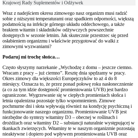
Krajowej Rady Suplementów i Odżywek
Wraz z nadejściem okresu zimowego nasz organizm musi radzić
sobie z niższymi temperaturami oraz spadkiem odporności, większą
podatnością na infekcje górnego układu oddechowego, a także
brakiem witamin i składników odżywczych powszechnie
dostępnych w sezonie letnim. Jak skutecznie przestrzec się przed
osłabieniem organizmu i właściwie przygotować do walki z
zimowymi wyzwaniami?
Podaruj mi trochę słońca…
Często słyszymy narzekanie „Wychodzę z domu – jeszcze ciemno.
Wracam z pracy – już ciemno”. Resztę dnia spędzamy w pracy.
Okres zimowy dla większości Europejczyków to aż 4 do 8
miesięcy. Oznacza to, że przez ponad połowę roku nasłonecznienie
(a co za tym idzie dostępność promieniowania UVB) jest bardzo
ograniczone. Wygrzewanie się w ciepłych promieniach słońca i
letnia opalenizna pozostaje tylko wspomnieniem. Zimowe
pochmurne dni i słota wpływają również na kondycję psychiczną i
funkcjonowanie naszego organizmu. Promieniowanie UVB jest
niezbędne do syntezy witaminy D3 – obecnej w roślinach i
drożdżach oraz witaminy D2 – substancji naturalnie występującej w
tkankach zwierzęcych. Witaminy te w naszym organizmie pozostają
nieaktywne i dopiero pod wpływem promieniowania UVB oraz