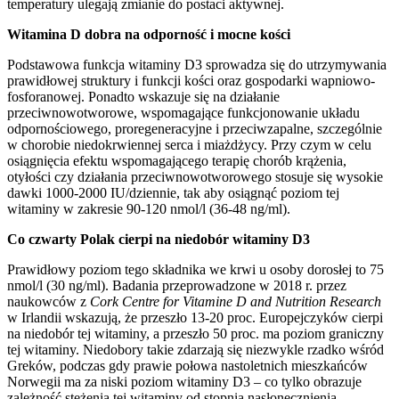
temperatury ulegają zmianie do postaci aktywnej.
Witamina D dobra na odporność i mocne kości
Podstawowa funkcja witaminy D3 sprowadza się do utrzymywania
prawidłowej struktury i funkcji kości oraz gospodarki wapniowo-
fosforanowej. Ponadto wskazuje się na działanie
przeciwnowotworowe, wspomagające funkcjonowanie układu
odpornościowego, proregeneracyjne i przeciwzapalne, szczególnie
w chorobie niedokrwiennej serca i miażdżycy. Przy czym w celu
osiągnięcia efektu wspomagającego terapię chorób krążenia,
otyłości czy działania przeciwnowotworowego stosuje się wysokie
dawki 1000-2000 IU/dziennie, tak aby osiągnąć poziom tej
witaminy w zakresie 90-120 nmol/l (36-48 ng/ml).
Co czwarty Polak cierpi na niedobór witaminy D3
Prawidłowy poziom tego składnika we krwi u osoby dorosłej to 75
nmol/l (30 ng/ml). Badania przeprowadzone w 2018 r. przez
naukowców z
Cork Centre for Vitamine D and Nutrition Research
w Irlandii wskazują, że przeszło 13-20 proc. Europejczyków cierpi
na niedobór tej witaminy, a przeszło 50 proc. ma poziom graniczny
tej witaminy. Niedobory takie zdarzają się niezwykle rzadko wśród
Greków, podczas gdy prawie połowa nastoletnich mieszkańców
Norwegii ma za niski poziom witaminy D3 – co tylko obrazuje
zależność stężenia tej witaminy od stopnia nasłonecznienia