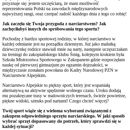
przyznaje się: jestem szczęściarą, że mam możliwość
reprezentowania Polski na zawodach międzynarodowych
najwyższej rangi, oraz czerpać radość każdego dnia z tego co robię!
Jak zaczęła się Twoja przygoda z narciarstwem? Jak
zachęciłabyś innych do spróbowania tego sportu?
Pochodzę z bardzo sportowej rodziny, w której narciarstwo w
każdej odmianie jest na porządku dziennym. Już jako malutką
dziewczynkę rodzice stawiali mnie na narty, następnie uczęszczałam
na treningi do zakopiańskiego klubu Śmig, kolejnym krokiem była
Szkoła Mistrzostwa Sportowego w Zakopanem gdzie rozpoczęłam
naukę od pierwszej gimnazjum po egzamin dojrzałości, w
międzyczasie zostałam powołana do Kadry Narodowej PZN w
Narciarstwie Alpejskim.
Narciarstwo Alpejskie to piękny sport, który jest wspaniałą
alternatywą na aktywne spędzenie wolnego czasu. Uroku dodają
mu pozakręcane trasy w malowniczych terenach, świeże powietrze,
piękne widoki, sztruks pod nartami! Czego chcieć więcej?
Twój sport wiąże się z wieloma wyborami związanymi z
zakupem odpowiedniego sprzętu narciarskiego. W jaki sposób
wybrać sprzęt dopasowany do potrzeb, który sprawdzi się w
każdej sytuacji?