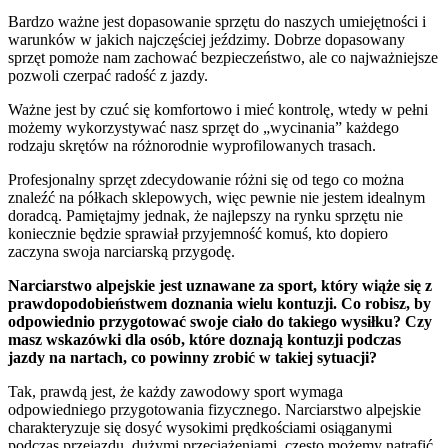
Bardzo ważne jest dopasowanie sprzętu do naszych umiejętności i
warunków w jakich najczęściej jeździmy. Dobrze dopasowany
sprzęt pomoże nam zachować bezpieczeństwo, ale co najważniejsze
pozwoli czerpać radość z jazdy.
Ważne jest by czuć się komfortowo i mieć kontrolę, wtedy w pełni
możemy wykorzystywać nasz sprzęt do „wycinania” każdego
rodzaju skrętów na różnorodnie wyprofilowanych trasach.
Profesjonalny sprzęt zdecydowanie różni się od tego co można
znaleźć na półkach sklepowych, więc pewnie nie jestem idealnym
doradcą. Pamiętajmy jednak, że najlepszy na rynku sprzętu nie
koniecznie będzie sprawiał przyjemność komuś, kto dopiero
zaczyna swoja narciarską przygodę.
Narciarstwo alpejskie jest uznawane za sport, który wiąże się z
prawdopodobieństwem doznania wielu kontuzji. Co robisz, by
odpowiednio przygotować swoje ciało do takiego wysiłku? Czy
masz wskazówki dla osób, które doznają kontuzji podczas
jazdy na nartach, co powinny zrobić w takiej sytuacji?
Tak, prawdą jest, że każdy zawodowy sport wymaga
odpowiedniego przygotowania fizycznego. Narciarstwo alpejskie
charakteryzuje się dosyć wysokimi prędkościami osiąganymi
podczas przejazdu, dużymi przeciążeniami, często możemy natrafić