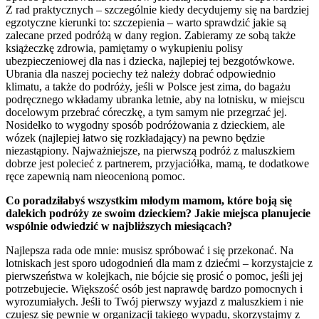
Z rad praktycznych – szczególnie kiedy decydujemy się na bardziej
egzotyczne kierunki to: szczepienia – warto sprawdzić jakie są
zalecane przed podróżą w dany region. Zabieramy ze sobą także
książeczkę zdrowia, pamiętamy o wykupieniu polisy
ubezpieczeniowej dla nas i dziecka, najlepiej tej bezgotówkowe.
Ubrania dla naszej pociechy też należy dobrać odpowiednio
klimatu, a także do podróży, jeśli w Polsce jest zima, do bagażu
podręcznego wkładamy ubranka letnie, aby na lotnisku, w miejscu
docelowym przebrać córeczkę, a tym samym nie przegrzać jej.
Nosidełko to wygodny sposób podróżowania z dzieckiem, ale
wózek (najlepiej łatwo się rozkładający) na pewno będzie
niezastąpiony. Najważniejsze, na pierwszą podróż z maluszkiem
dobrze jest polecieć z partnerem, przyjaciółka, mamą, te dodatkowe
ręce zapewnią nam nieocenioną pomoc.
Co poradziłabyś wszystkim młodym mamom, które boją się
dalekich podróży ze swoim dzieckiem? Jakie miejsca planujecie
wspólnie odwiedzić w najbliższych miesiącach?
Najlepsza rada ode mnie: musisz spróbować i się przekonać. Na
lotniskach jest sporo udogodnień dla mam z dziećmi – korzystajcie z
pierwszeństwa w kolejkach, nie bójcie się prosić o pomoc, jeśli jej
potrzebujecie. Większość osób jest naprawdę bardzo pomocnych i
wyrozumiałych. Jeśli to Twój pierwszy wyjazd z maluszkiem i nie
czujesz się pewnie w organizacji takiego wypadu, skorzystajmy z