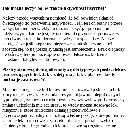
Jak można leczyć ból w trakcie aktywności fizycznej?
Należy przede wszystkim pamiętać, że ból powinien skłaniać
ćwiczącego do przerwania aktywności. Jeśli jest on błahy i przede
wszystkim nie przewlekły, to można leczyć go preparatami
miejscowymi. Istotne jest, by taka terapia przynosiła poprawę, w
przeciwnym razie, konieczna jest wizyta u specjalisty. Należy
pamiętać, że jeśli preparaty miejscowe są nieskuteczne, a ból
zaostrza się, to najgorszą sytuacją jest samoleczenie. Brak diagnozy
i właściwej terapii może spowodować dalsze uszkodzenia i
narastanie dolegliwości bólowych.
Plastry stanowią dobrą alternatywę dla typowych postaci leków
uśmierzających ból. Jakie zalety mają takie plastry i kiedy
można je zastosować?
Musimy pamiętać, że ból bólowi nie jest równy. I jeśli jest to ból,
który nie jest związany z dodatkowymi objawami niepokojącymi
typu obrzęk, zaburzona ruchomość, krwawy wylew podskórny czy
zmiana ucieplenia miejsca urazu, to wtedy można stosować leki
miejscowe, które skutecznie działają przeciwbólowo i
przeciwzapalnie. Jednym z nich są właśnie plastry, które podobnie,
jak inne leki miejscowe, czyli żele lub maści, potrafią szybko
uśmierzyć ból. Tego rodzaju leki miejscowe są często zalecane