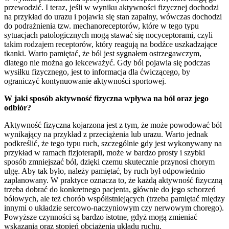
przewodzić. I teraz, jeśli w wyniku aktywności fizycznej dochodzi
na przykład do urazu i pojawia się stan zapalny, wówczas dochodzi
do podrażnienia tzw. mechanoreceptorów, które w tego typu
sytuacjach patologicznych mogą stawać się nocyceptorami, czyli
takim rodzajem receptorów, który reagują na bodźce uszkadzające
tkanki. Warto pamiętać, że ból jest sygnałem ostrzegawczym,
dlatego nie można go lekceważyć. Gdy ból pojawia się podczas
wysiłku fizycznego, jest to informacja dla ćwiczącego, by
ograniczyć kontynuowanie aktywności sportowej.
W jaki sposób aktywność fizyczna wpływa na ból oraz jego
odbiór?
Aktywność fizyczna kojarzona jest z tym, że może powodować ból
wynikający na przykład z przeciążenia lub urazu. Warto jednak
podkreślić, że tego typu ruch, szczególnie gdy jest wykonywany na
przykład w ramach fizjoterapii, może w bardzo prosty i szybki
sposób zmniejszać ból, dzięki czemu skutecznie przynosi chorym
ulgę. Aby tak było, należy pamiętać, by ruch był odpowiednio
zaplanowany. W praktyce oznacza to, że każdą aktywność fizyczną
trzeba dobrać do konkretnego pacjenta, głównie do jego schorzeń
bólowych, ale też chorób współistniejących (trzeba pamiętać między
innymi o układzie sercowo-naczyniowym czy nerwowym chorego).
Powyższe czynności są bardzo istotne, gdyż mogą zmieniać
wskazania oraz stopień obciążenia układu ruchu.